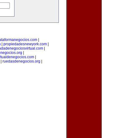
ataformanegocios.com
|
m
|
propiedadesnewyork.com
|
adadenegociosvirtual.com
|
negocios.org
|
rtualdenegocios.com
|
|
ruedasdenegocios.org
|