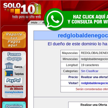
redglobaldenegoc
El dueño de este dominio lo ha
Mayusculas:
REDGLOBALDENE
Minusculas:
redglobaldenegocio
Longitud:
19 caracteres
Categorias:
Sin Clasificar
Precio:
Realizar una oferta!
Visitar!
redglobaldenegoci
Serán consideradas ofer
Realizar una Oferta