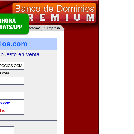
ios.com
 puesto en Venta
GOCIOS.COM
s.com
os.com
tas