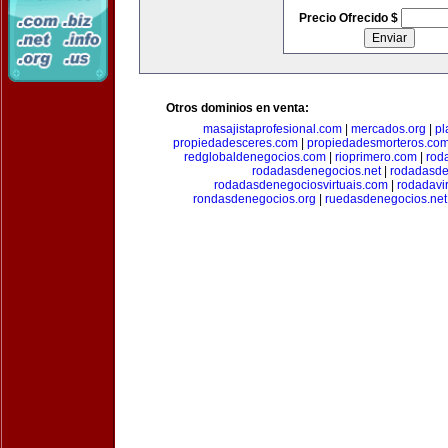
Precio Ofrecido $
Otros dominios en venta:
masajistaprofesional.com
|
mercados.org
|
pl
propiedadesceres.com
|
propiedadesmorteros.co
redglobaldenegocios.com
|
rioprimero.com
|
rod
rodadasdenegocios.net
|
rodadasde
rodadasdenegociosvirtuais.com
|
rodadavi
rondasdenegocios.org
|
ruedasdenegocios.net