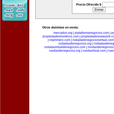
Precio Ofrecido $
Otros dominios en venta:
mercados.org
|
plataformanegocios.com
|
p
propiedadesmorteros.com
|
propiedadesnewyork.c
|
rioprimero.com
|
rodadadenegociosvirtual.com
rodadasdenegocios.org
|
rodadasdenego
rodadavirtualdenegocios.com
|
rondasdenegocios
ruedasdenegocios.org
|
ruedavirtual.com
|
rue