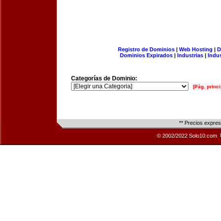
Registro de Dominios
|
Web Hosting
|
D
Dominios Expirados
|
Industrias
|
Indu
Categorías de Dominio:
[Pág. princi
** Precios expre
© 2002/2022 Solo10.com