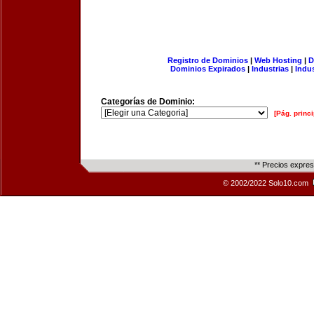
Registro de Dominios
|
Web Hosting
|
D
Dominios Expirados
|
Industrias
|
Indu
Categorías de Dominio:
[Pág. princi
** Precios expre
© 2002/2022 Solo10.com