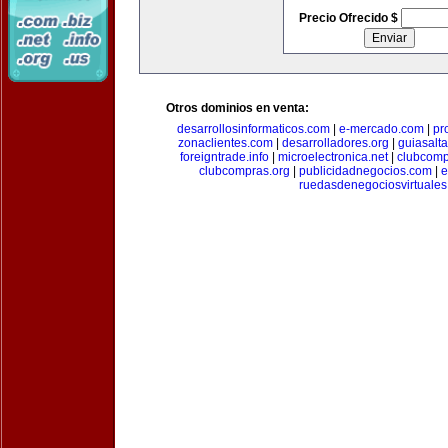
Precio Ofrecido $
Otros dominios en venta:
desarrollosinformaticos.com
|
e-mercado.com
|
pr
zonaclientes.com
|
desarrolladores.org
|
guiasalt
foreigntrade.info
|
microelectronica.net
|
clubcom
clubcompras.org
|
publicidadnegocios.com
|
e
ruedasdenegociosvirtuale