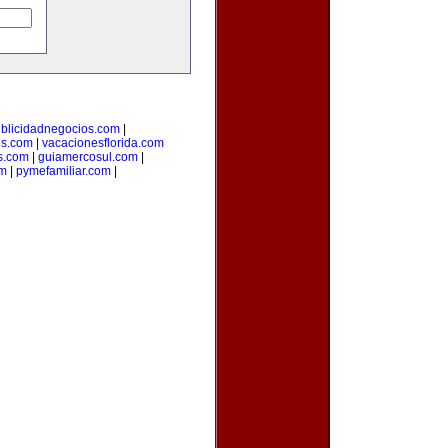
blicidadnegocios.com
|
es.com
|
vacacionesflorida.com
s.com
|
guiamercosul.com
|
om
|
pymefamiliar.com
|