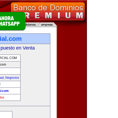
ial.com
 puesto en Venta
RCIAL.COM
.com
dad
,
Negocios
!
l.com
tas