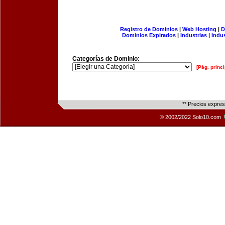
Registro de Dominios
|
Web Hosting
|
D
Dominios Expirados
|
Industrias
|
Indu
Categorías de Dominio:
[Pág. princi
** Precios expre
© 2002/2022 Solo10.com