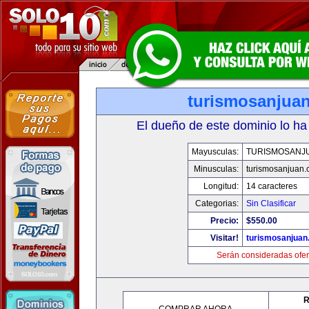
turismosanjua
El dueño de este dominio lo ha
Mayusculas:
TURISMOSANJ
Minusculas:
turismosanjuan
Longitud:
14 caracteres
Categorias:
Sin Clasificar
Precio:
$550.00
Visitar!
turismosanjuan
Serán consideradas ofer
R