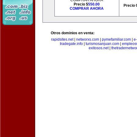
COMPRAR AHORA
Precio $
550.00
Precio 
COMPRAR AHORA
Otros dominios en venta:
rapidsites.net
|
networxs.com
|
pymefamiliar.com
|
e
tradegate.info
|
turismosanjuan.com
|
empleos
exitosos.net
|
thetradernetwo