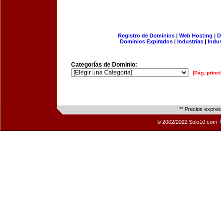
Registro de Dominios
|
Web Hosting
|
D
Dominios Expirados
|
Industrias
|
Indu
Categorías de Dominio:
[Pág. princi
** Precios expre
© 2002/2022 Solo10.com