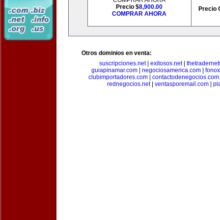
COMPRAR AHORA
Precio $
8,900.00
Precio 
COMPRAR AHORA
Otros dominios en venta:
suscripciones.net
|
exitosos.net
|
thetraderne
guiapinamar.com
|
negociosamerica.com
|
fonox
clubimportadores.com
|
contactodenegocios.com
rednegocios.net
|
ventasporemail.com
|
pl