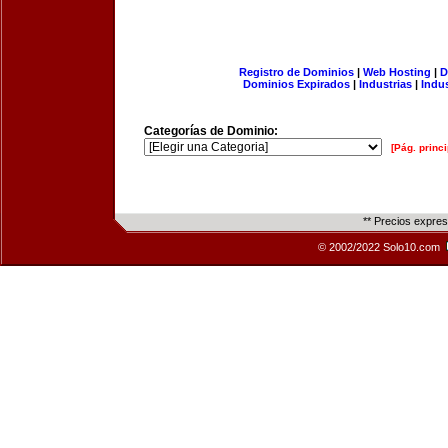
Registro de Dominios
|
Web Hosting
|
D
Dominios Expirados
|
Industrias
|
Indu
Categorías de Dominio:
[Pág. princi
** Precios expre
© 2002/2022 Solo10.com