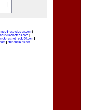
|
meetingsbydesign.com
|
industriaslacteas.com
|
motores.net
|
solo50.com
|
.com
|
credenciales.net
|