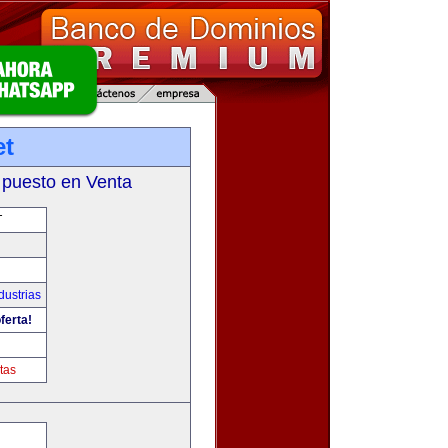
et
 puesto en Venta
T
dustrias
ferta!
tas