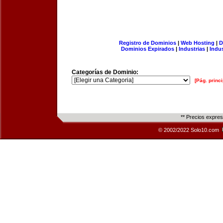
Registro de Dominios
|
Web Hosting
|
D
Dominios Expirados
|
Industrias
|
Indu
Categorías de Dominio:
[Pág. princi
** Precios expre
© 2002/2022 Solo10.com