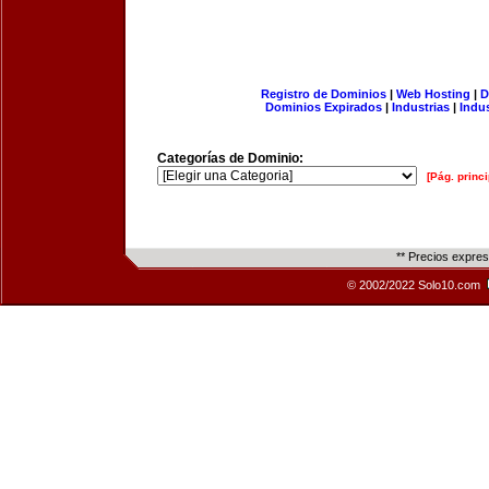
Registro de Dominios
|
Web Hosting
|
D
Dominios Expirados
|
Industrias
|
Indu
Categorías de Dominio:
[Pág. princi
** Precios expre
© 2002/2022 Solo10.com