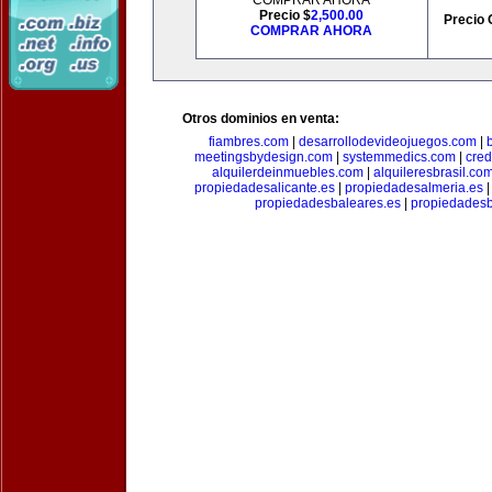
COMPRAR AHORA
Precio $
2,500.00
Precio 
COMPRAR AHORA
Otros dominios en venta:
fiambres.com
|
desarrollodevideojuegos.com
|
meetingsbydesign.com
|
systemmedics.com
|
cred
alquilerdeinmuebles.com
|
alquileresbrasil.co
propiedadesalicante.es
|
propiedadesalmeria.es
propiedadesbaleares.es
|
propiedadesb