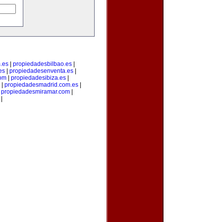
.es
|
propiedadesbilbao.es
|
es
|
propiedadesenventa.es
|
com
|
propiedadesibiza.es
|
|
propiedadesmadrid.com.es
|
|
propiedadesmiramar.com
|
|