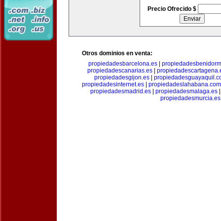
Precio Ofrecido $
Otros dominios en venta:
propiedadesbarcelona.es
|
propiedadesbenidorm
propiedadescanarias.es
|
propiedadescartagena.
propiedadesgijon.es
|
propiedadesguayaquil.
propiedadesinternet.es
|
propiedadeslahabana.com
propiedadesmadrid.es
|
propiedadesmalaga.es
propiedadesmurcia.es