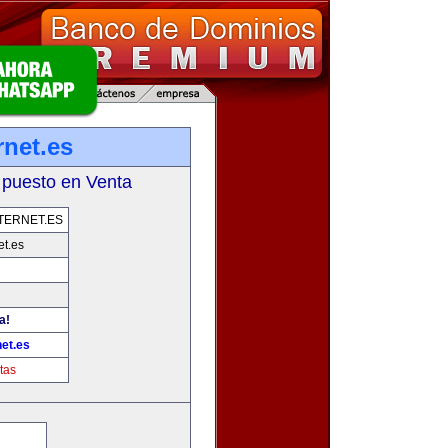
rnet.es
 puesto en Venta
TERNET.ES
et.es
a!
et.es
tas