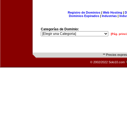
Registro de Dominios
|
Web Hosting
|
D
Dominios Expirados
|
Industrias
|
Indu
Categorías de Dominio:
[Pág. princi
** Precios expre
© 2002/2022 Solo10.com