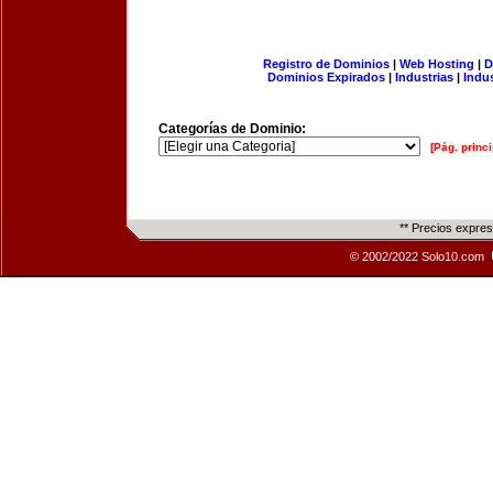
Registro de Dominios
|
Web Hosting
|
D
Dominios Expirados
|
Industrias
|
Indu
Categorías de Dominio:
[Pág. princi
** Precios expre
© 2002/2022 Solo10.com