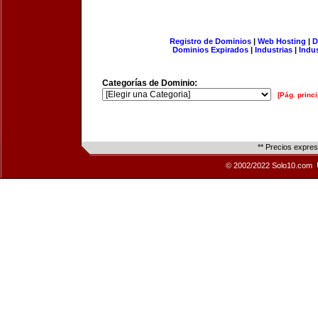
Registro de Dominios
|
Web Hosting
|
D
Dominios Expirados
|
Industrias
|
Indu
Categorías de Dominio:
[Pág. princi
** Precios expre
© 2002/2022 Solo10.com