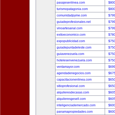
pasajesenlinea.com
$80
turismopatagonia.com
$80
comunidadpyme.com
$79
guiadeprofesionales.net
$79
vinoartesanal.com
$79
exitoeconomico.com
$78
expopublicidad.com
$75
guiadepuntadeleste.com
$75
guiavenezuela.com
$75
hotelesenvenezuela.com
$75
ventamayor.com
$69
agendadenegocios.com
$67
capacitacionenlinea.com
$65
sitioprofesional.com
$65
alquileresdecasas.com
$60
alquileresgesell.com
$60
inteligenciademercado.com
$60
panamapropiedades.com
$60