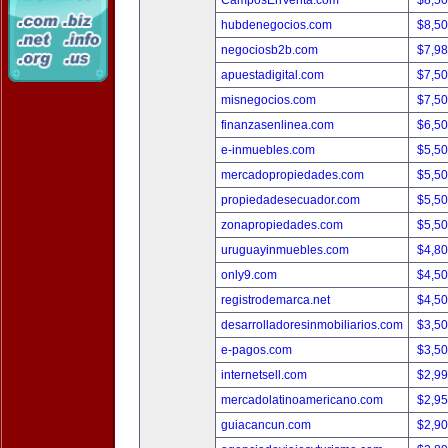
CamposEnVenta.com
$8,5
hubdenegocios.com
$8,5
negociosb2b.com
$7,9
apuestadigital.com
$7,5
misnegocios.com
$7,5
finanzasenlinea.com
$6,5
e-inmuebles.com
$5,5
mercadopropiedades.com
$5,5
propiedadesecuador.com
$5,5
zonapropiedades.com
$5,5
uruguayinmuebles.com
$4,8
only9.com
$4,5
registrodemarca.net
$4,5
desarrolladoresinmobiliarios.com
$3,5
e-pagos.com
$3,5
internetsell.com
$2,9
mercadolatinoamericano.com
$2,9
guiacancun.com
$2,9