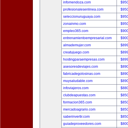
infomendoza.com
$95
profesionalesenlinea.com
$95
seleccionuruguaya.com
$95
zonainmo.com
$95
empleo365.com
$90
entrenamientoempresarial.com
$90
almademujer.com
$89
creatujuego.com
$89
hostingparaempresas.com
$89
asesoresdeviajes.com
$89
fabricadegolosinas.com
$89
muysaludable.com
$89
infoviajeros.com
$88
clubdeapuestas.com
$85
formacion365.com
$85
mercadoagrario.com
$85
saberinvertir.com
$85
guiadeproveedores.com
$80