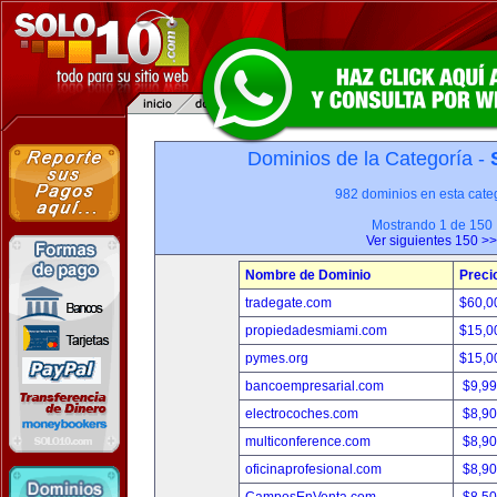
Dominios de la Categoría -
982 dominios en esta categ
Mostrando 1 de 150
Ver siguientes 150 >>
Nombre de Dominio
Preci
tradegate.com
$60,0
propiedadesmiami.com
$15,0
pymes.org
$15,0
bancoempresarial.com
$9,9
electrocoches.com
$8,9
multiconference.com
$8,9
oficinaprofesional.com
$8,9