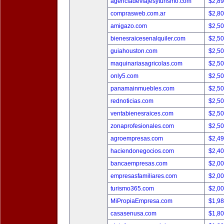
agenciadeviajesyturismo.com
$2,8
comprasweb.com.ar
$2,8
amigazo.com
$2,5
bienesraicesenalquiler.com
$2,5
guiahouston.com
$2,5
maquinariasagricolas.com
$2,5
only5.com
$2,5
panamainmuebles.com
$2,5
rednoticias.com
$2,5
ventabienesraices.com
$2,5
zonaprofesionales.com
$2,5
agroempresas.com
$2,4
haciendonegocios.com
$2,4
bancaempresas.com
$2,0
empresasfamiliares.com
$2,0
turismo365.com
$2,0
MiPropiaEmpresa.com
$1,9
casasenusa.com
$1,8