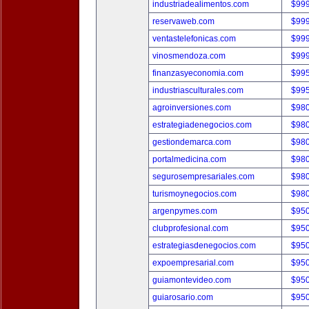
industriadealimentos.com
$99
reservaweb.com
$99
ventastelefonicas.com
$99
vinosmendoza.com
$99
finanzasyeconomia.com
$99
industriasculturales.com
$99
agroinversiones.com
$98
estrategiadenegocios.com
$98
gestiondemarca.com
$98
portalmedicina.com
$98
segurosempresariales.com
$98
turismoynegocios.com
$98
argenpymes.com
$95
clubprofesional.com
$95
estrategiasdenegocios.com
$95
expoempresarial.com
$95
guiamontevideo.com
$95
guiarosario.com
$95