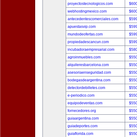
proyectostecnologicos.com
$60
webhostingmexico.com
$60
antecedentescomerciales.com
$59
apuestasvip.com
$59
mundodeofertas.com
$59
propiedadescancun.com
$59
incubadoraempresarial.com
$58
agroinmuebles.com
$55
alquileresbarcelona.com
$55
asesoriaenseguridad.com
$55
bodegasdeargentina.com
$55
detectordebilletes.com
$55
e-periodico.com
$55
equipodeventas.com
$55
fornecedores.org
$55
guiaargentina.com
$55
guiadeportes.com
$55
guiaflorida.com
$55