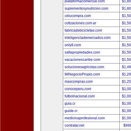
plataformacomercial.com
$1,8
suplementosynutricion.com
$1,8
celucompra.com
$1,5
cotizaciones.com.ar
$1,5
fabricadebicicletas.com
$1,5
inteligenciademercados.com
$1,5
only8.com
$1,5
saltapropiedades.com
$1,5
vacacionescaribe.com
$1,5
solucionesagricolas.com
$1,4
MiNegocioPropio.com
$1,2
mascompras.com
$1,2
conoceperu.com
$1,0
futbolnacional.com
$1,0
guia.cr
$1,0
guide.cr
$1,0
medicinaprofesional.com
$1,0
contratar.net
$99